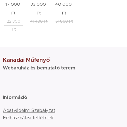
17 000
33 000
40 000
Ft
Ft
Ft
22 300
41 400
Ft
51 800
Ft
Ft
Kanadai Műfenyő
Webáruház és bemutató terem
Információ
Adatvédelmi Szabályzat
Felhasználási feltételek