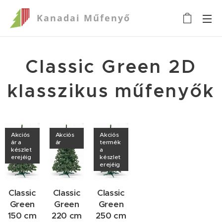
Kanadai
Műfenyő
Classic Green 2D
klasszikus műfenyők
Akciós
Akciós
Akciós
ár a
ár
termék
készlet
a
erejéig
készlet
erejéig
Classic
Classic
Classic
Green
Green
Green
150 cm
220 cm
250 cm