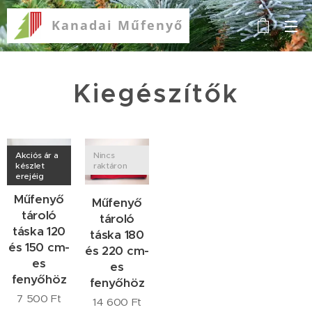
Kanadai
Műfenyő
Kiegészítők
Akciós ár a
Nincs
készlet
raktáron
erejéig
Műfenyő
Műfenyő
tároló
tároló
táska 120
táska 180
és 150 cm-
és 220 cm-
es
es
fenyőhöz
fenyőhöz
7 500
Ft
14 600
Ft