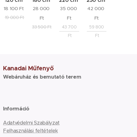
18 100
Ft
28 000
35 000
42 000
19 000
Ft
Ft
Ft
Ft
33 500
Ft
43 700
59 800
Ft
Ft
Kanadai Műfenyő
Webáruház és bemutató terem
Információ
Adatvédelmi Szabályzat
Felhasználási feltételek