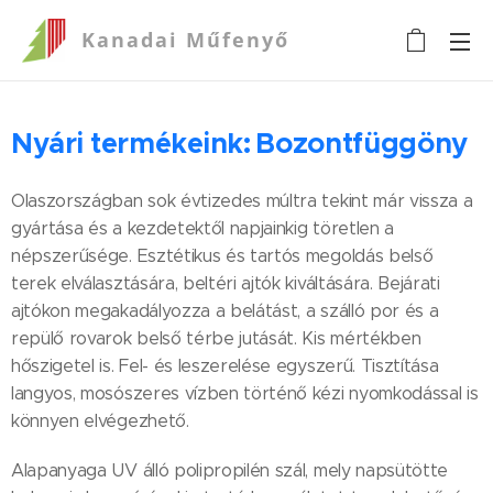
Kanadai
Műfenyő
Nyári termékeink:
Bozontfüggöny
Olaszországban sok évtizedes múltra tekint már vissza a
gyártása és a kezdetektől napjainkig töretlen a
népszerűsége. Esztétikus és tartós megoldás belső
terek elválasztására, beltéri ajtók kiváltására. Bejárati
ajtókon megakadályozza a belátást, a szálló por és a
repülő rovarok belső térbe jutását. Kis mértékben
hőszigetel is. Fel- és leszerelése egyszerű. Tisztítása
langyos, mosószeres vízben történő kézi nyomkodással is
könnyen elvégezhető.
Alapanyaga UV álló polipropilén szál, mely napsütötte