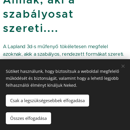
szabályosat
szereti....
A Lapland 3d-s műfenyő tökéletesen megfelel
azoknak, akik a szabályos, rendezett formákat szereti.
A fenyő jól illik minimalista terekbe, de minden helyen
harmóniát, szabályosságot sugároz. A fenyő minden
Sütiket használunk, hogy biztosítsuk a weboldal megfelelő
ága 3d-s kivitelben készül.
működését és biztonságát, valamint hogy a lehető legjobb
felhasználói élményt kínáljuk Neked.
Tekintse meg bemutató termünkben a Campona
Bevásárló Központ emeleti részén (300 cm / 250 cm /
Csak a legszükségesebbek elfogadása
230 cm / 150 cm-es kivitelben van kiállítva) vagy a
következő linken:
Összes elfogadása
https://www.kanadai-mufenyo.hu/p/lapland-green-3d-