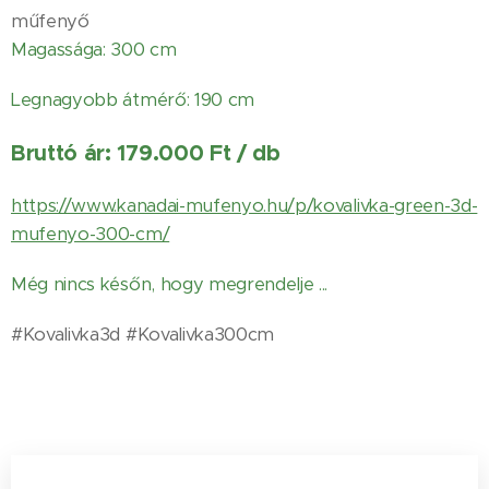
műfenyő
Magassága: 300 cm
Legnagyobb átmérő: 190 cm
Bruttó ár: 179.000 Ft / db
https://www.kanadai-mufenyo.hu/p/kovalivka-green-3d-
mufenyo-300-cm/
Még nincs későn, hogy megrendelje ...
#Kovalivka3d #Kovalivka300cm