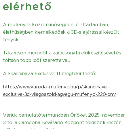
elérhető
A műfenyők közül minőségben, élettartamban,
élethűségben kiemelkedőek a 3D-s eljárással készült
fenyők.
Takarítson meg időt a karácsonyfa előkészítésével és
töltsön több időt szeretteivel..
A Skandina
via Exclusive itt megtekinthető:
https://www.kanadai-mufenyo.hu/p/skandinavia-
exclusive-3d-vilagoszold-agvegu-mufenyo-220-cm/
Várjuk bemutatótermünkben Önöket 2025. november
3-tól a Campona Bevásárló Központ földszinti részén,