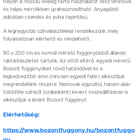
helyen is hosszú évekig tartó használatot tesz lehetővé
és teljes mértékben újrahasznosítható. Anyagából
adódóan csendes és puha tapintású.
A legnagyobb színválasztékkal rendelkezünk, mely
folyamatosan elérhető és rendelhető .
90 x 200 cm-es normál méretű függönyökből állandó
raktárkészletet tartunk. Az ettől eltérő, egyedi méretű
Bozont függönyöket rövid határidővel és a
legkedvezőbb áron (nincsen egyedi felár) elkészítjük
megrendelőink részére. Nemcsak egyszínű, hanem akár
többféle színből (szálanként) kevert összeállításban is
elkészítjük a kívánt Bozont függönyt.
Elérhetőség:
https://www.bozontfuggony.hu/bozontfuggo
ny