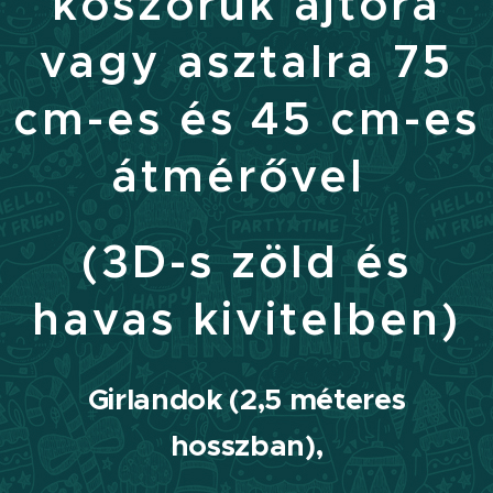
koszorúk ajtóra
vagy asztalra 75
cm-es és 45 cm-es
átmérővel
(3D-s zöld és
havas kivitelben)
Girlandok (2,5 méteres
hosszban)
,