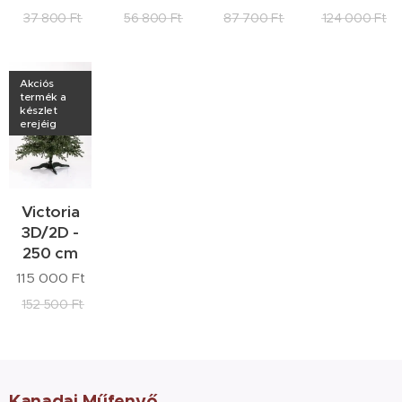
37 800
Ft
56 800
Ft
87 700
Ft
124 000
Ft
Akciós
termék a
készlet
erejéig
Victoria
3D/2D -
250 cm
115 000
Ft
152 500
Ft
Kanadai Műfenyő