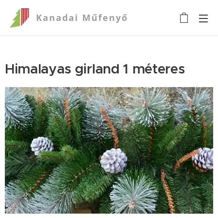
Kanadai
Műfenyő
Himalayas girland 1 méteres