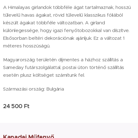
A Himalayas girlandok többféle ágat tartalmaznak, hosszú
tűlevelű havas ágakat, rövid tűlevelű klasszikus fóliából
készült ágakat többféle változatban. A girland
különlegessége, hogy igazi fenyőtobozokkal van díszítve.
Elsősorban beltéri dekorációnak ajánljuk. Ez a változat 1
méteres hosszúságú.
Magyarország területén díjmentes a házhoz szállítás a
Sameday futárszolgálattal, postai úton történő szállítás
esetén plusz költséget számítunk fel.
Származási ország: Bulgária
24 500
Ft
Kanadai Műfenyő