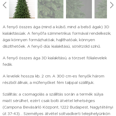
A fenyő összes ága (mind a külső, mind a belső ágak) 3D
kialakításúak. A fenyőfa szimmetrikus formával rendelkezik,
ágai könnyen formázhatóak, hajlíthatóak, könnyen
díszíthetőek. A fenyő dús kialakítású, sötétzöld színű.
A fenyő összes ága 3D kialakítású, a törzset fólialevelek
fedik.
A levelek hossza kb. 2 cm. A 300 cm-es fenyők három
részből állnak, a műfenyőket fém talppal szállítjuk.
Szállítás: a csomagolás a szállítás során a termék súlya
miatt sérülhet, ezért csak bolti átvétel lehetséges
(Campona Bevásárló Központ, 1222 Budapest, Nagytétényi
út 37-43). . Személyes átvétel soltvadkerti telephelyünkön