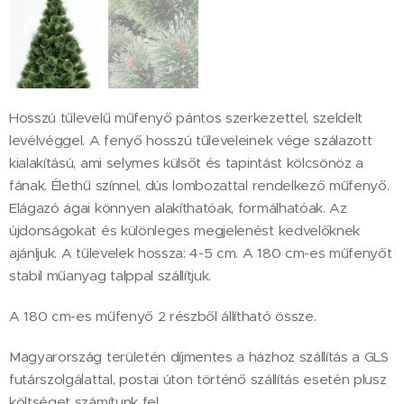
Hosszú tűlevelű műfenyő pántos szerkezettel, szeldelt
levélvéggel. A fenyő hosszú tűleveleinek vége szálazott
kialakítású, ami selymes külsőt és tapintást kölcsönöz a
fának. Élethű színnel, dús lombozattal rendelkező műfenyő.
Elágazó ágai könnyen alakíthatóak, formálhatóak. Az
újdonságokat és különleges megjelenést kedvelőknek
ajánljuk. A tűlevelek hossza: 4-5 cm. A 180 cm-es műfenyőt
stabil műanyag talppal szállítjuk.
A 180 cm-es műfenyő 2 részből állítható össze.
Magyarország területén díjmentes a házhoz szállítás a GLS
futárszolgálattal, postai úton történő szállítás esetén plusz
költséget számítunk fel.