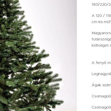
180/220/25
A 120 / 15
cm-es műf
Magyarorsz
futárszolgá
költséget s
A fenyő mé
Legnagyob
Ágak szám
Csomagolá
Csomagolá