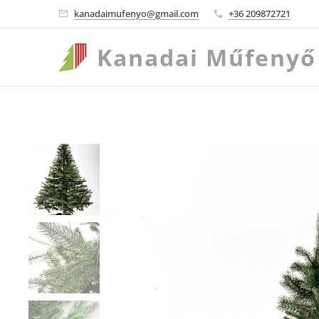
kanadaimufenyo@gmail.com
+36 209872721
Kanadai
Műfenyő