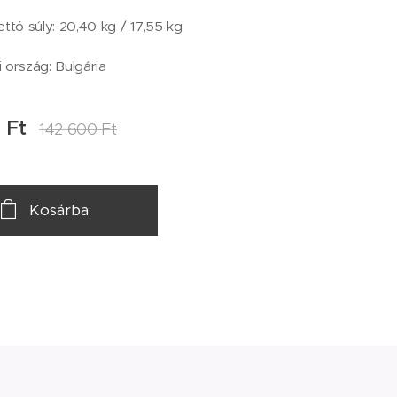
ettó súly: 20,40 kg / 17,55 kg
 ország: Bulgária
0
Ft
142 600
Ft
Kosárba