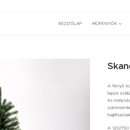
KEZDŐLAP
MŰFENYŐK
Skan
A fenyő kü
lapos szálú
és mélység
szimmetrik
hajlíthatóa
A 120/150 