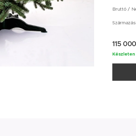
Bruttó / N
Származási
115 00
Készleten