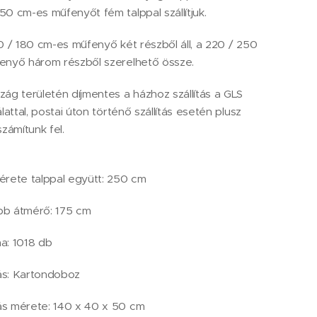
0 cm-es műfenyőt fém talppal szállítjuk.
0 / 180 cm-es műfenyő két részből áll, a 220 / 250
enyő három részből szerelhető össze.
ág területén díjmentes a házhoz szállítás a GLS
lattal, postai úton történő szállítás esetén plusz
zámítunk fel.
rete talppal együtt: 250 cm
b átmérő: 175 cm
a: 1018 db
s: Kartondoboz
s mérete: 140 x 40 x 50 cm