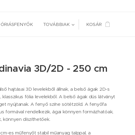
ÓRIÁSFENYŐK
TOVÁBBIAK
KOSÁR
dinavia 3D/2D - 250 cm
lső hajtásai 3D levelekből állnak, a belső ágak 2D-s
, klasszikus fólia levelekből. A belső ágak dús látványt
et nyújtanak. A fenyő színe sötétzöld. A fenyőfa
us formával rendelkezik, ágai könnyen formázhatóak,
k, könnyen díszíthetőek.
cm-es műfenyőt stabil műanyag talppal, a