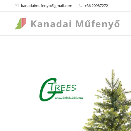
kanadaimufenyo@gmail.com
+36 209872721
Kanadai
Műfenyő