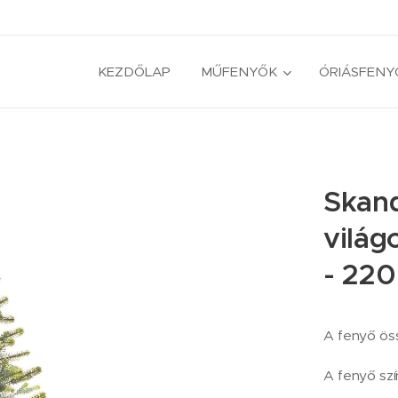
KEZDŐLAP
MŰFENYŐK
ÓRIÁSFENY
Skand
világ
- 22
A fenyő öss
A fenyő szí