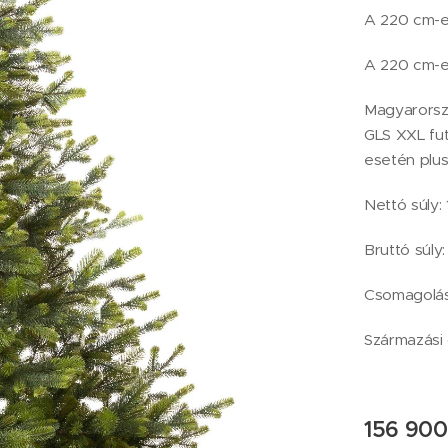
A 220 cm-es
A 220 cm-e
Magyarorszá
GLS XXL futá
esetén plus
Nettó súly: 
Bruttó súly:
Csomagolás
Származási 
156 900