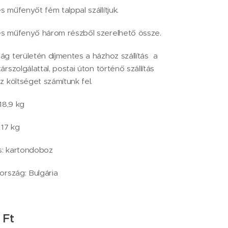
 műfenyőt fém talppal szállítjuk.
s műfenyő három részből szerelhető össze.
g területén díjmentes a házhoz szállítás a
rszolgálattal, postai úton történő szállítás
z költséget számítunk fel.
18,9 kg
 17 kg
: kartondoboz
ország: Bulgária
Ft