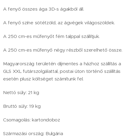
A fenyő összes ága 3D-s ágakból áll.
A fenyő színe sötétzöld, az ágvégek világoszöldek.
A 250 cm-es műfenyőt fém talppal szállítjuk.
A 250 cm-es műfenyő négy részből szerelhető össze.
Magyarország területén díjmentes a házhoz szállítás a
GLS XXL futárszolgálattal, postai úton történő szállítás
esetén plusz költséget számítunk fel.
Nettó súly: 21 kg
Bruttó súly: 19 kg
Csomagolás: kartondoboz
Származási ország: Bulgária