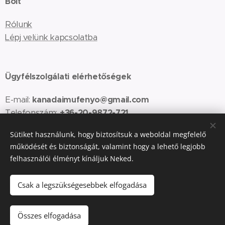
Bolt
Rólunk
Lépj velünk kapcsolatba
Ügyfélszolgálati elérhetőségek
E-mail:
kanadaimufenyo@gmail.com
Telefonszám:
+36-20-9872-721
Sütiket használunk, hogy biztosítsuk a weboldal megfelelő
(H-P:
8.00-17.00 óra között)
működését és biztonságát, valamint hogy a lehető legjobb
felhasználói élményt kínáljuk Neked.
Az oldalt a
Webnode
működteti
Sütik
Csak a legszükségesebbek elfogadása
Nincs raktáron
Összes elfogadása