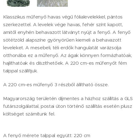
Klasszikus műfenyő havas végű fólialevelekkel, pántos
szerkezettel. A levelek vége havas, fehér színt kapott,
amitől enyhén behavazott látványt nyújt a fenyő. A fenyő
sötétzöld alapszíne gyönyörűen kiemeli a behavazott
leveleket. A mesebeli, téli erdők hangulatát varázsolja
otthonába ez a műfenyő. Az ágak könnyen formázhatóak,
hajlíthatóak és díszíthetőek. A 220 cm-es műfenyőt fém
talppal szállítjuk.
A 220 cm-es műfenyő 3 részből állítható össze.
Magyarország területén díjmentes a házhoz szállítás a GLS
futárszolgálattal, postai úton történő szállítás esetén plusz
költséget számítunk fel.
A fenyő mérete talppal együtt: 220 cm