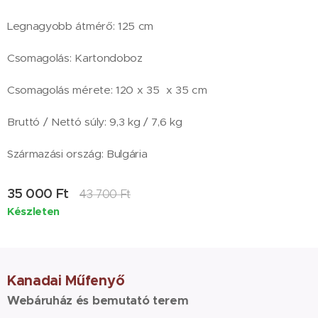
Legnagyobb átmérő: 125 cm
Csomagolás: Kartondoboz
Csomagolás mérete: 120 x 35 x 35 cm
Bruttó / Nettó súly: 9,3 kg / 7,6 kg
Származási ország: Bulgária
35 000
Ft
43 700
Ft
Készleten
Kanadai Műfenyő
Webáruház és bemutató terem