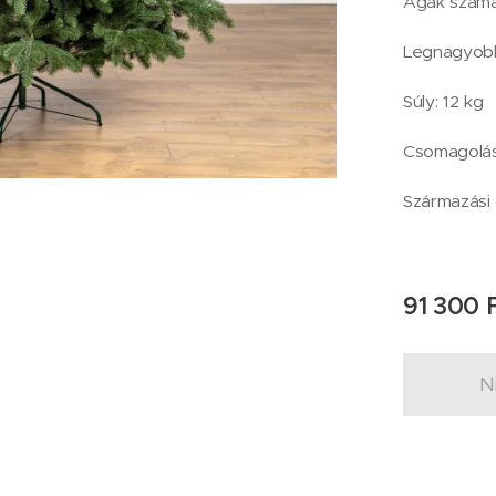
Ágak száma
Legnagyobb
Súly: 12 kg
Csomagolás
Származási 
91 300
F
N