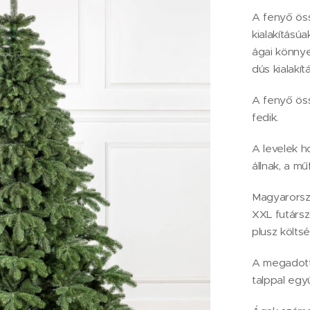
A fenyő öss
kialakítású
ágai könny
dús kialakít
A fenyő öss
fedik.
A levelek h
állnak, a mű
Magyarorszá
XXL futárszo
plusz költsé
A megadott
talppal együ