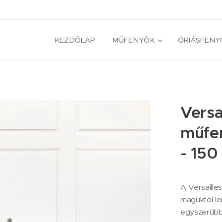
KEZDŐLAP
MŰFENYŐK
ÓRIÁSFENY
Versa
műfen
- 150
A Versaille
maguktól le
egyszerűbb