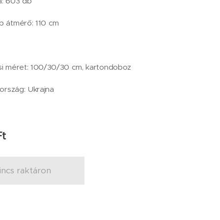
: 603 db
 átmérő: 110 cm
i méret: 100/30/30 cm, kartondoboz
ország: Ukrajna
t
incs raktáron