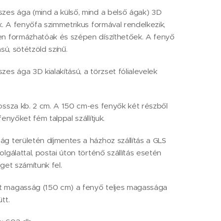
zes ága (mind a külső, mind a belső ágak) 3D
ak. A fenyőfa szimmetrikus formával rendelkezik,
en formázhatóak és szépen díszíthetőek. A fenyő
ású, sötétzöld színű.
zes ága 3D kialakítású, a törzset fólialevelek
ossza kb. 2 cm. A 150 cm-es fenyők két részből
fenyőket fém talppal szállítjuk.
g területén díjmentes a házhoz szállítás a GLS
lgálattal, postai úton történő szállítás esetén
get számítunk fel.
 magasság (150 cm) a fenyő teljes magassága
tt.