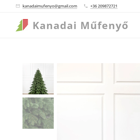
kanadaimufenyo@gmail.com
+36 209872721
Kanadai
Műfenyő