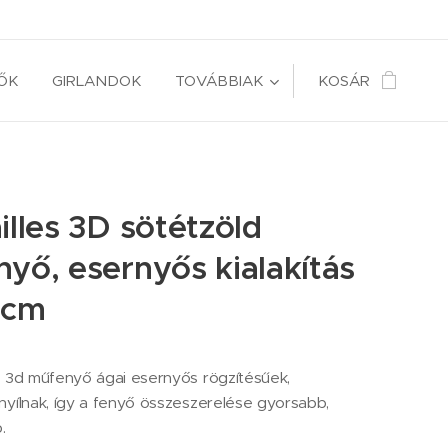
ŐK
GIRLANDOK
TOVÁBBIAK
KOSÁR
illes 3D sötétzöld
yő, esernyős kialakítás
 cm
s 3d műfenyő ágai esernyős rögzítésűek,
nyílnak, így a fenyő összeszerelése gyorsabb,
.