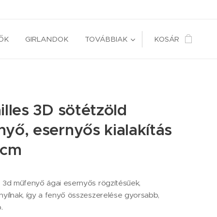
ŐK
GIRLANDOK
TOVÁBBIAK
KOSÁR
illes 3D sötétzöld
yő, esernyős kialakítás
 cm
s 3d műfenyő ágai esernyős rögzítésűek,
nyílnak, így a fenyő összeszerelése gyorsabb,
.