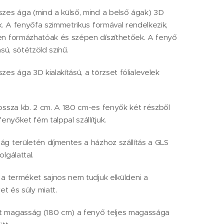
zes ága (mind a külső, mind a belső ágak) 3D
ak. A fenyőfa szimmetrikus formával rendelkezik,
en formázhatóak és szépen díszíthetőek. A fenyő
ású, sötétzöld színű.
zes ága 3D kialakítású, a törzset fólialevelek
ossza kb. 2 cm. A 180 cm-es fenyők két részből
fenyőket fém talppal szállítjuk.
g területén díjmentes a házhoz szállítás a GLS
lgálattal.
 a terméket sajnos nem tudjuk elküldeni a
 és súly miatt.
 magasság (180 cm) a fenyő teljes magassága