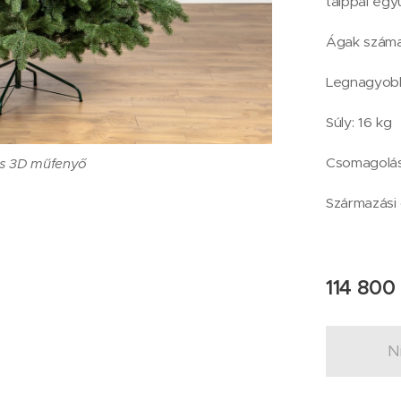
talppal együ
Ágak száma
Legnagyobb
Súly: 16 kg
Csomagolás
les 3D műfenyő
Származási 
114 800
N