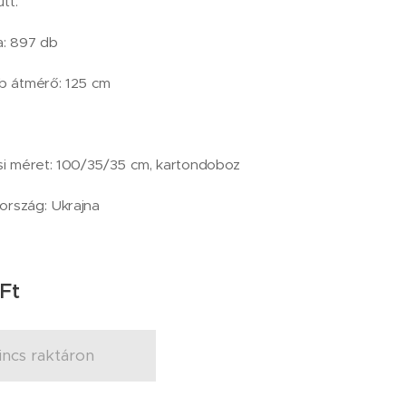
tt.
: 897 db
 átmérő: 125 cm
i méret: 100/35/35 cm, kartondoboz
ország: Ukrajna
Ft
incs raktáron