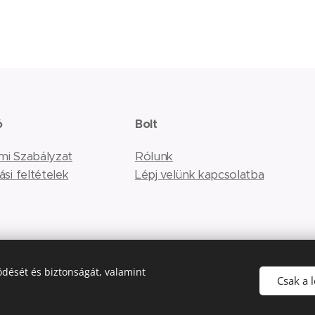
ó
Bolt
mi Szabályzat
Rólunk
ási feltételek
Lépj velünk kapcsolatba
dését és biztonságát, valamint
Csak a 
Az oldalt a
Webnode
működteti
Sütik