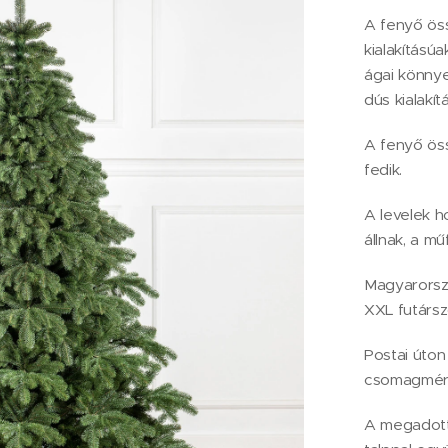
A fenyő öss
kialakítású
ágai könny
dús kialakít
A fenyő öss
fedik.
A levelek h
állnak, a mű
Magyarorszá
XXL futárszo
Postai úton
csomagméret
A megadott