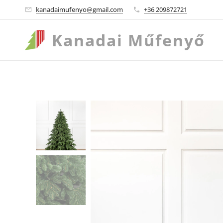
kanadaimufenyo@gmail.com
+36 209872721
Kanadai
Műfenyő