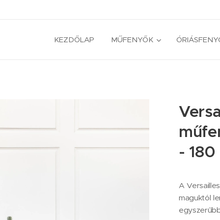
KEZDŐLAP
MŰFENYŐK
ÓRIÁSFENY
Versa
műfen
- 180
A Versaille
maguktól le
egyszerűbb