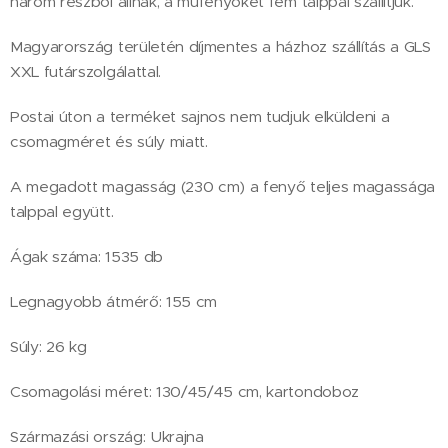
három részből állnak, a műfenyőket fém talppal szállítjuk.
Magyarország területén díjmentes a házhoz szállítás a GLS
XXL futárszolgálattal.
Postai úton a terméket sajnos nem tudjuk elküldeni a
csomagméret és súly miatt.
A megadott magasság (230 cm) a fenyő teljes magassága
talppal együtt.
Ágak száma: 1535 db
Legnagyobb átmérő: 155 cm
Súly: 26 kg
Csomagolási méret: 130/45/45 cm, kartondoboz
Származási ország: Ukrajna