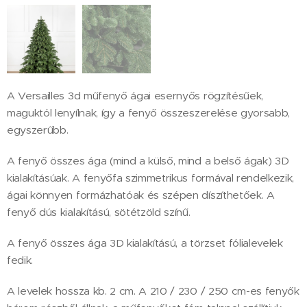
A Versailles 3d műfenyő ágai esernyős rögzítésűek,
maguktól lenyílnak, így a fenyő összeszerelése gyorsabb,
egyszerűbb.
A fenyő összes ága (mind a külső, mind a belső ágak) 3D
kialakításúak. A fenyőfa szimmetrikus formával rendelkezik,
ágai könnyen formázhatóak és szépen díszíthetőek. A
fenyő dús kialakítású, sötétzöld színű.
A fenyő összes ága 3D kialakítású, a törzset fólialevelek
fedik.
A levelek hossza kb. 2 cm. A 210 / 230 / 250 cm-es fenyők